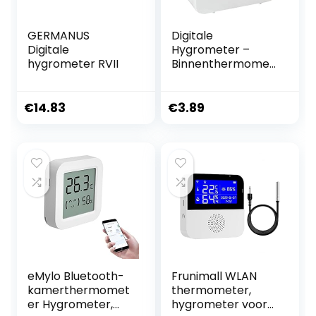
GERMANUS
Digitale
Digitale
Hygrometer –
hygrometer RVII
Binnenthermomet
er
Vochtigheidsmete
r met
€
14.83
€
3.89
temperatuurschak
elaar,LCD
intelligente
vochtigheidsmeter
met hoge
nauwkeurigheid
voor thuis,
babykamer, kas
Botiniv
eMylo Bluetooth-
Frunimall WLAN
kamerthermomet
thermometer,
er Hygrometer,
hygrometer voor