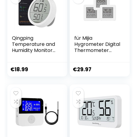
Qingping
für Mijia
Temperature and
Hygrometer Digital
Humidity Monitor
Thermometer
Lite Compatible
Innen Bluetooth
with Mi Home App,
Thermometer 2
Smart Digital
Wireless Smart
€
18.99
€
29.97
Bluetooth Indoor
Elektrische Digital
Thermometer
Hygrometer
Hygrometer
Thermometer, mit
LCD-Display