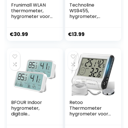
Frunimall WLAN
Technoline
thermometer,
WS9455,
hygrometer voor
hygrometer,
binnen,
thermometer,
kamerthermomet
luchtvochtigheids
er met lcd-
meter, digitale
€
30.99
€
13.99
scherm,
kamerthermomet
achtergrondlicht,
er,
digitale
temperatuurstatio
thermometer
n
aquarium met app,
hygrometer,
terrarium voor
huis, kantoor,
broeikas,
BFOUR Indoor
Retoo
hygrometer,
Thermometer
digitale
hygrometer voor
thermometer,
binnen, buiten met
hygrometer,
lcd-display,