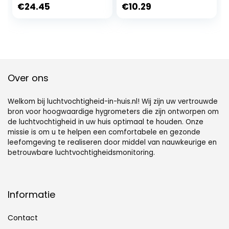
vochtigheid,
digitale thermo-
€
24.45
€
10.29
thermo-
hygrometer met
hygrometer,
temperatuurweer
vochtigheidsmeter
gave,
,
buitensensor,
kamertemperatuu
kamerthermomet
r meter
er, hygrometer
binnen,
Over ons
luchtvochtigheids
meter
Welkom bij luchtvochtigheid-in-huis.nl! Wij zijn uw vertrouwde
bron voor hoogwaardige hygrometers die zijn ontworpen om
de luchtvochtigheid in uw huis optimaal te houden. Onze
missie is om u te helpen een comfortabele en gezonde
leefomgeving te realiseren door middel van nauwkeurige en
betrouwbare luchtvochtigheidsmonitoring.
Informatie
Contact