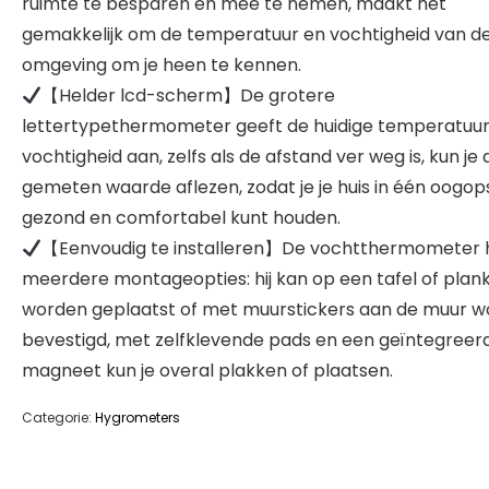
ruimte te besparen en mee te nemen, maakt het
gemakkelijk om de temperatuur en vochtigheid van d
omgeving om je heen te kennen.
【Helder lcd-scherm】De grotere
lettertypethermometer geeft de huidige temperatuur
vochtigheid aan, zelfs als de afstand ver weg is, kun je 
gemeten waarde aflezen, zodat je je huis in één oogop
gezond en comfortabel kunt houden.
【Eenvoudig te installeren】De vochtthermometer 
meerdere montageopties: hij kan op een tafel of plan
worden geplaatst of met muurstickers aan de muur 
bevestigd, met zelfklevende pads en een geïntegreer
magneet kun je overal plakken of plaatsen.
Categorie:
Hygrometers