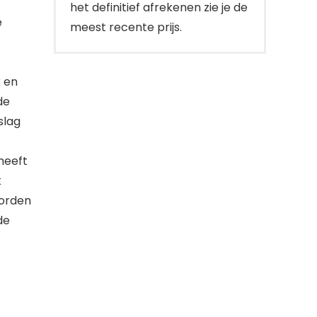
het definitief afrekenen zie je de
e
meest recente prijs.
 en
de
slag
heeft
k
worden
de