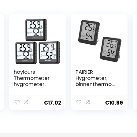
hoyiours
PAIRIER
Thermometer
Hygrometer,
hygrometer
binnenthermom
voor binnen,
eter, mini-lcd
digitale
digitale
thermo-
thermometer,
€
17.02
€
10.99
hygrometer met
kamerthermom
groot lcd-
eter,
scherm, smiley-
temperatuurmo
indicator, 3
nitor en
seconden snelle
vochtigheidsme