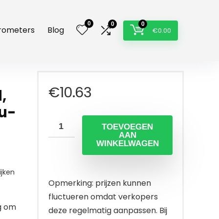
0
0
0
rometers
Blog
€
0.00
€
10.63
,
au-
TOEVOEGEN
AAN
WINKELWAGEN
jken
Opmerking: prijzen kunnen
fluctueren omdat verkopers
g om
deze regelmatig aanpassen. Bij