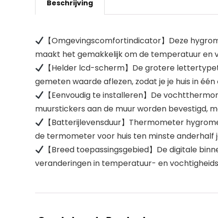
Beschrijving
【Omgevingscomfortindicator】Deze hygromet
maakt het gemakkelijk om de temperatuur en v
【Helder lcd-scherm】De grotere lettertypethe
gemeten waarde aflezen, zodat je je huis in é
【Eenvoudig te installeren】De vochtthermome
muurstickers aan de muur worden bevestigd, me
【Batterijlevensduur】Thermometer hygromete
de termometer voor huis ten minste anderhalf 
【Breed toepassingsgebied】De digitale binne
veranderingen in temperatuur- en vochtigheids