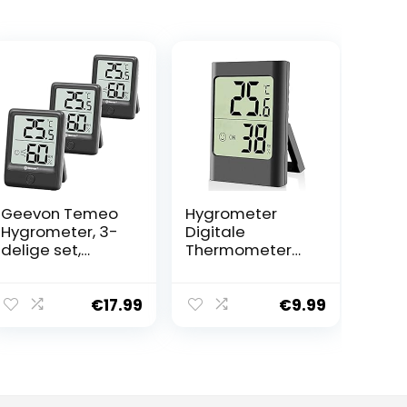
Geevon Temeo
Hygrometer
Hygrometer, 3-
Digitale
delige set,
Thermometer
hygrometer,
Groot Zwart
binnenklimaatw
Termometer
eergave voor
Indoor Sfeer
€
17.99
€
9.99
staande of
Temperatuurme
wandmontage
ter en
Vochtigheidsme
ter Vochtigheid
en