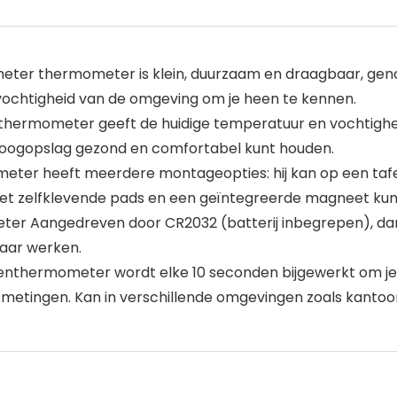
er thermometer is klein, duurzaam en draagbaar, gen
ochtigheid van de omgeving om je heen te kennen.
rmometer geeft de huidige temperatuur en vochtigheid aa
én oogopslag gezond en comfortabel kunt houden.
ter heeft meerdere montageopties: hij kan op een tafe
t zelfklevende pads en een geïntegreerde magneet kun j
r Aangedreven door CR2032 (batterij inbegrepen), dan
jaar werken.
nthermometer wordt elke 10 seconden bijgewerkt om je 
metingen. Kan in verschillende omgevingen zoals kantoo