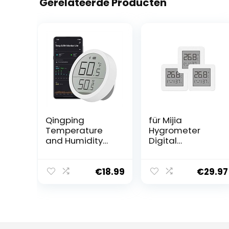
Gerelateerde Producten
Qingping
für Mijia
Temperature
Hygrometer
and Humidity
Digital
Monitor Lite
Thermometer
Compatible with
Innen Bluetooth
Mi Home App,
Thermometer 2
€
18.99
€
29.97
Smart Digital
Wireless Smart
Bluetooth Indoor
Elektrische
Thermometer
Digital
Hygrometer
Hygrometer
Thermometer,