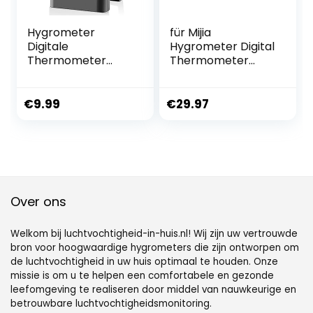
Hygrometer
für Mijia
Digitale
Hygrometer Digital
Thermometer
Thermometer
Groot Zwart
Innen Bluetooth
Termometer
Thermometer 2
Indoor Sfeer
Wireless Smart
€
9.99
€
29.97
Temperatuurmete
Elektrische Digital
r en
Hygrometer
Vochtigheidsmete
Thermometer, mit
r Vochtigheid en
LCD-Display
Temperatuurmete
r
Over ons
Welkom bij luchtvochtigheid-in-huis.nl! Wij zijn uw vertrouwde
bron voor hoogwaardige hygrometers die zijn ontworpen om
de luchtvochtigheid in uw huis optimaal te houden. Onze
missie is om u te helpen een comfortabele en gezonde
leefomgeving te realiseren door middel van nauwkeurige en
betrouwbare luchtvochtigheidsmonitoring.