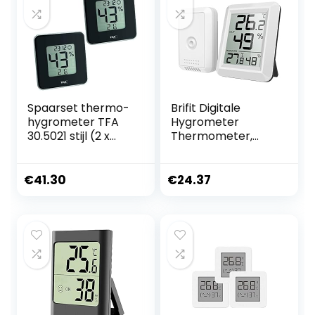
babykamer,
gegevensopslag
seniorenkamer,
(alleen 2,4 GHz
werkkamer,
WLAN, IFTTT)
wijnkelder enz
Spaarset thermo-
Brifit Digitale
hygrometer TFA
Hygrometer
30.5021 stijl (2 x
Thermometer,
zwart)
MINI Indoor
Outdoor Monitor
Temperatuur
€
41.30
€
24.37
Vochtigheid met
één Sensor,
Draadloze
Hygrometer voor
Ruimtes met ℃ / ℉
Schakelaar, 100M
Bereik