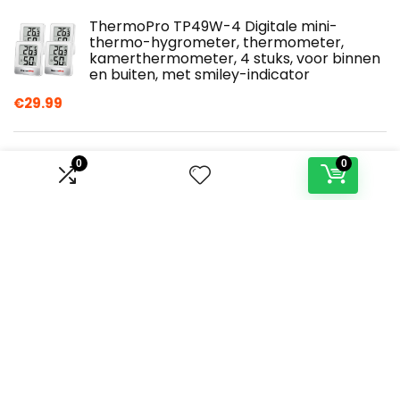
ThermoPro TP49W-4 Digitale mini-
thermo-hygrometer, thermometer,
kamerthermometer, 4 stuks, voor binnen
en buiten, met smiley-indicator
€
29.99
Vinabo Kleine thermometer, hygrometer,
0
0
binnen, digitaal, hoge precisie,
comfortniveau-indicator voor kantoor,
babykamer, 2 stuks
€
10.63
ZigBee Binnenthermometer, mini, digitale
luchtvochtigheidsmeter, hygrometer,
kamerthermometer, zeer nauwkeurige
temperatuur, luchtvochtigheidssensor
voor thuis, draagbare thermometer voor thuis, 4
€
55.99