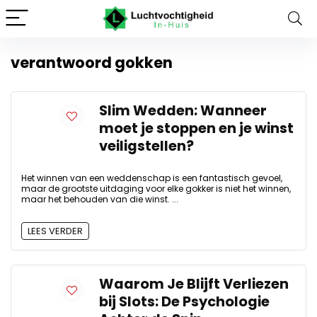
verantwoord gokken
Slim Wedden: Wanneer
moet je stoppen en je winst
veiligstellen?
Het winnen van een weddenschap is een fantastisch gevoel,
maar de grootste uitdaging voor elke gokker is niet het winnen,
maar het behouden van die winst. ...
LEES VERDER
Waarom Je Blijft Verliezen
bij Slots: De Psychologie