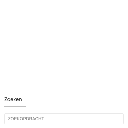
Zoeken